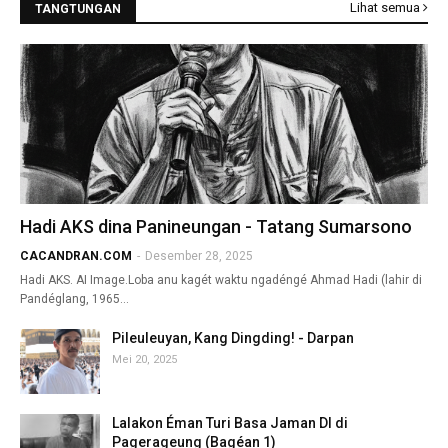
Lihat semua
TANGTUNGAN
Hadi AKS dina Panineungan - Tatang Sumarsono
CACANDRAN.COM
-
Desember 28, 2025
Hadi AKS. AI Image.Loba anu kagét waktu ngadéngé Ahmad Hadi (lahir di
Pandéglang, 1965…
Pileuleuyan, Kang Dingding! - Darpan
Mei 20, 2025
Lalakon Éman Turi Basa Jaman DI di
Pagerageung (Bagéan 1)