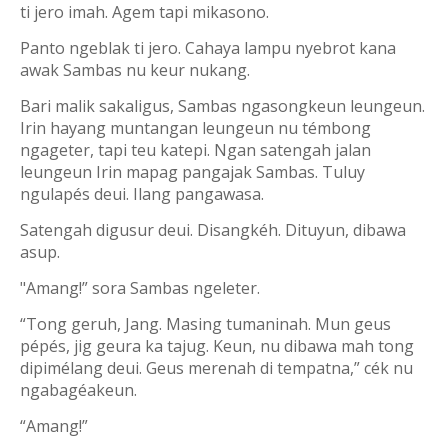
ti jero imah. Agem tapi mikasono.
Panto ngeblak ti jero. Cahaya lampu nyebrot kana
awak Sambas nu keur nukang.
Bari malik sakaligus, Sambas ngasongkeun leungeun.
Irin hayang muntangan leungeun nu témbong
ngageter, tapi teu katepi. Ngan satengah jalan
leungeun Irin mapag pangajak Sambas. Tuluy
ngulapés deui. Ilang pangawasa.
Satengah digusur deui. Disangkéh. Dituyun, dibawa
asup.
"Amang!” sora Sambas ngeleter.
“Tong geruh, Jang. Masing tumaninah. Mun geus
pépés, jig geura ka tajug. Keun, nu dibawa mah tong
dipimélang deui. Geus merenah di tempatna,” cék nu
ngabagéakeun.
“Amang!”