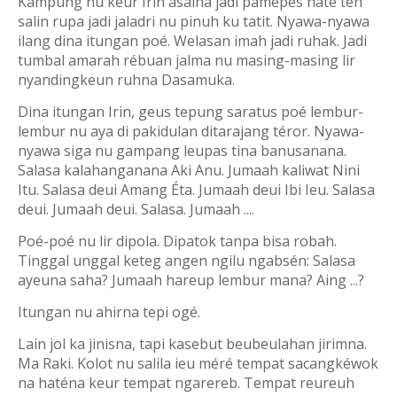
Kampung nu keur Irin asalna jadi pamépés haté téh
salin rupa jadi jaladri nu pinuh ku tatit. Nyawa-nyawa
ilang dina itungan poé. Welasan imah jadi ruhak. Jadi
tumbal amarah rébuan jalma nu masing-masing lir
nyandingkeun ruhna Dasamuka.
Dina itungan Irin, geus tepung saratus poé lembur-
lembur nu aya di pakidulan ditarajang téror. Nyawa-
nyawa siga nu gampang leupas tina banusanana.
Salasa kalahanganana Aki Anu. Jumaah kaliwat Nini
Itu. Salasa deui Amang Éta. Jumaah deui Ibi Ieu. Salasa
deui. Jumaah deui. Salasa. Jumaah ....
Poé-poé nu lir dipola. Dipatok tanpa bisa robah.
Tinggal unggal keteg angen ngilu ngabsén: Salasa
ayeuna saha? Jumaah hareup lembur mana? Aing ...?
Itungan nu ahirna tepi ogé.
Lain jol ka jinisna, tapi kasebut beubeulahan jirimna.
Ma Raki. Kolot nu salila ieu méré tempat sacangkéwok
na haténa keur tempat ngarereb. Tempat reureuh