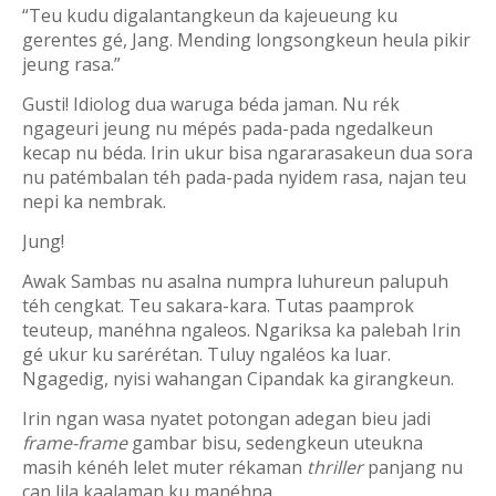
“Teu kudu digalantangkeun da kajeueung ku
gerentes gé, Jang. Mending longsongkeun heula pikir
jeung rasa.”
Gusti! Idiolog dua waruga béda jaman. Nu rék
ngageuri jeung nu mépés pada-pada ngedalkeun
kecap nu béda. Irin ukur bisa ngararasakeun dua sora
nu patémbalan téh pada-pada nyidem rasa, najan teu
nepi ka nembrak.
Jung!
Awak Sambas nu asalna numpra luhureun palupuh
téh cengkat. Teu sakara-kara. Tutas paamprok
teuteup, manéhna ngaleos. Ngariksa ka palebah Irin
gé ukur ku sarérétan. Tuluy ngaléos ka luar.
Ngagedig, nyisi wahangan Cipandak ka girangkeun.
Irin ngan wasa nyatet potongan adegan bieu jadi
frame-frame
gambar bisu, sedengkeun uteukna
masih kénéh lelet muter rékaman
thriller
panjang nu
can lila kaalaman ku manéhna.