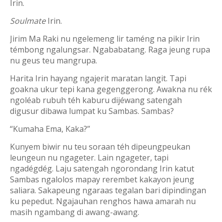
Irin.
Soulmate
Irin.
Jirim Ma Raki nu ngelemeng lir taméng na pikir Irin
témbong ngalungsar. Ngababatang. Raga jeung rupa
nu geus teu mangrupa.
Harita Irin hayang ngajerit maratan langit. Tapi
goakna ukur tepi kana gegenggerong. Awakna nu rék
ngoléab rubuh téh kaburu dijéwang satengah
digusur dibawa lumpat ku Sambas. Sambas?
“Kumaha Ema, Kaka?”
Kunyem biwir nu teu soraan téh dipeungpeukan
leungeun nu ngageter. Lain ngageter, tapi
ngadégdég. Laju satengah ngorondang Irin katut
Sambas ngalolos mapay rerembet kakayon jeung
saliara. Sakapeung ngaraas tegalan bari dipindingan
ku pepedut. Ngajauhan renghos hawa amarah nu
masih ngambang di awang-awang.