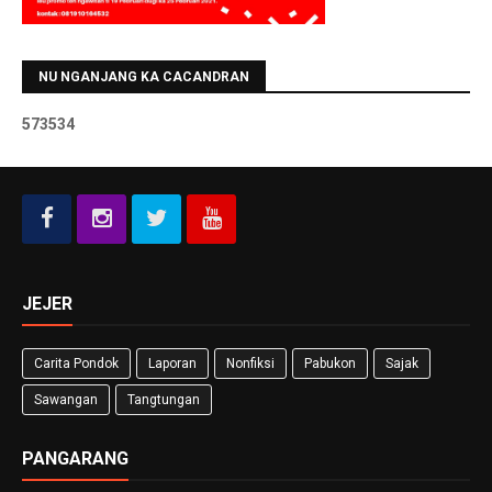
NU NGANJANG KA CACANDRAN
5
7
3
5
3
4
JEJER
Carita Pondok
Laporan
Nonfiksi
Pabukon
Sajak
Sawangan
Tangtungan
PANGARANG