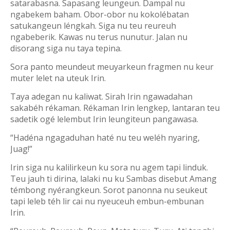
satarabasna. Sapasang leungeun. Dampal nu
ngabekem baham. Obor-obor nu kokolébatan
satukangeun léngkah. Siga nu teu reureuh
ngabeberik. Kawas nu terus nunutur. Jalan nu
disorang siga nu taya tepina.
Sora panto meundeut meuyarkeun fragmen nu keur
muter lelet na uteuk Irin.
Taya adegan nu kaliwat. Sirah Irin ngawadahan
sakabéh rékaman. Rékaman Irin lengkep, lantaran teu
sadetik ogé lelembut Irin leungiteun pangawasa.
“Hadéna ngagaduhan haté nu teu weléh nyaring,
Juag!”
Irin siga nu kalilirkeun ku sora nu agem tapi linduk.
Teu jauh ti dirina, lalaki nu ku Sambas disebut Amang
témbong nyérangkeun. Sorot panonna nu seukeut
tapi leleb téh lir cai nu nyeuceuh embun-embunan
Irin.