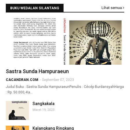
Lihat semua
BUKU WEDALAN SILANTANG
Sastra Sunda Hampuraeun
CACANDRAN.COM
-
September 07, 2023
Judul Buku : Sastra Sunda HampuraeunPenulis : Cécép BurdansyahHarga
: Rp. 50.000,-Ka…
Sangkakala
Maret 19, 2023
Kalangkang Ringkang