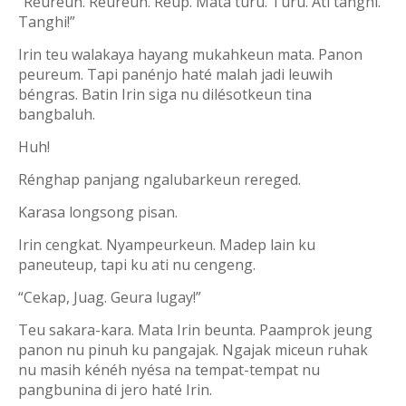
“Reureuh. Reureuh. Reup. Mata turu. Turu. Ati tanghi.
Tanghi!”
Irin teu walakaya hayang mukahkeun mata. Panon
peureum. Tapi panénjo haté malah jadi leuwih
béngras. Batin Irin siga nu dilésotkeun tina
bangbaluh.
Huh!
Rénghap panjang ngalubarkeun rereged.
Karasa longsong pisan.
Irin cengkat. Nyampeurkeun. Madep lain ku
paneuteup, tapi ku ati nu cengeng.
“Cekap, Juag. Geura lugay!”
Teu sakara-kara. Mata Irin beunta. Paamprok jeung
panon nu pinuh ku pangajak. Ngajak miceun ruhak
nu masih kénéh nyésa na tempat-tempat nu
pangbunina di jero haté Irin.