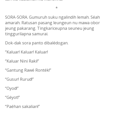
*
SORA-SORA. Gumuruh suku ngalindih lemah. Séah
amarah. Ratusan pasang leungeun nu mawa obor
jeung pakarang. Tingkariceupna seuneu jeung
tinggurilapna samurai.
Dok-dak sora panto dibalédogan.
“Kaluar! Kaluar! Kaluar!
“Kaluar Nini Raki!”
“Gantung Rawé Ronték!”
“Gusur! Rurud!”
“Oyod!”
“Géyot!”
“Paéhan sakalian!”