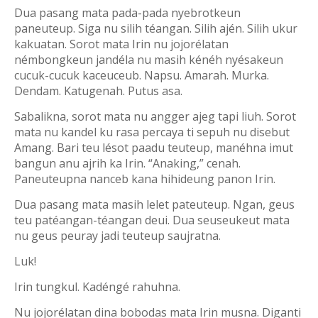
Dua pasang mata pada-pada nyebrotkeun
paneuteup. Siga nu silih téangan. Silih ajén. Silih ukur
kakuatan. Sorot mata Irin nu jojorélatan
némbongkeun jandéla nu masih kénéh nyésakeun
cucuk-cucuk kaceuceub. Napsu. Amarah. Murka.
Dendam. Katugenah. Putus asa.
Sabalikna, sorot mata nu angger ajeg tapi liuh. Sorot
mata nu kandel ku rasa percaya ti sepuh nu disebut
Amang. Bari teu lésot paadu teuteup, manéhna imut
bangun anu ajrih ka Irin. “Anaking,” cenah.
Paneuteupna nanceb kana hihideung panon Irin.
Dua pasang mata masih lelet pateuteup. Ngan, geus
teu patéangan-téangan deui. Dua seuseukeut mata
nu geus peuray jadi teuteup saujratna.
Luk!
Irin tungkul. Kadéngé rahuhna.
Nu jojorélatan dina bobodas mata Irin musna. Diganti