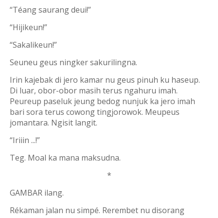
“Téang saurang deui!”
“Hijikeun!”
“Sakalikeun!”
Seuneu geus ningker sakurilingna.
Irin kajebak di jero kamar nu geus pinuh ku haseup.
Di luar, obor-obor masih terus ngahuru imah.
Peureup paseluk jeung bedog nunjuk ka jero imah
bari sora terus cowong tingjorowok. Meupeus
jomantara. Ngisit langit.
“Iriiin ...!”
Teg. Moal ka mana maksudna.
*
GAMBAR ilang.
Rékaman jalan nu simpé. Rerembet nu disorang