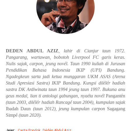
DEDEN ABDUL AZIZ
, lahir di Cianjur taun 1972.
Pangarang, wartawan, bobotoh Liverpool FC garis keras.
Nulis sajak, carpon, jeung novél. Taun 1990 kuliah di Jurusan
Pendidikan Bahasa Indonesia IKIP (UPI) Bandung.
Ngadegkeun sarta jadi ketua munggaran UKM ASAS (Arena
Studi Apresiasi Sastra) IKIP Bandung. Kungsi dilélér hadiah
sastra DK Ardiwinata taun 1994 jeung taun 1997. Bukuna anu
geus medal, lian ti antologi gabungan, nyaéta novél
Pangantén
(taun 2003, dilélér hadiah Rancagé taun 2004), kumpulan sajak
Ibadah Daun
(taun 2012), jeung kumpulan carpon
Sagagang
Simpé
(taun 2020).
Jejer:
Carita Pondok
Dédén Abdul Aziz