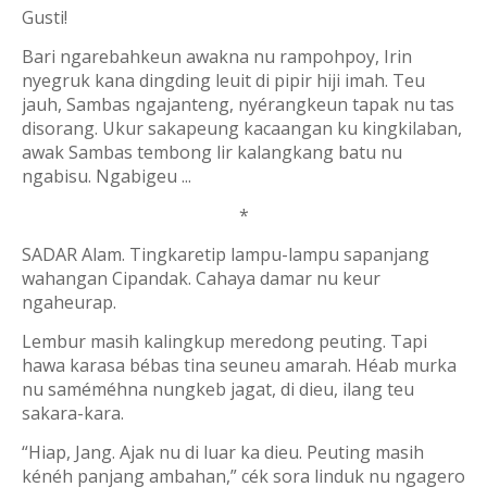
Gusti!
Bari ngarebahkeun awakna nu rampohpoy, Irin
nyegruk kana dingding leuit di pipir hiji imah. Teu
jauh, Sambas ngajanteng, nyérangkeun tapak nu tas
disorang. Ukur sakapeung kacaangan ku kingkilaban,
awak Sambas tembong lir kalangkang batu nu
ngabisu. Ngabigeu ...
*
SADAR Alam. Tingkaretip lampu-lampu sapanjang
wahangan Cipandak. Cahaya damar nu keur
ngaheurap.
Lembur masih kalingkup meredong peuting. Tapi
hawa karasa bébas tina seuneu amarah. Héab murka
nu saméméhna nungkeb jagat, di dieu, ilang teu
sakara-kara.
“Hiap, Jang. Ajak nu di luar ka dieu. Peuting masih
kénéh panjang ambahan,” cék sora linduk nu ngagero