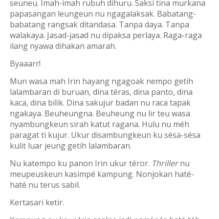
seuneu. Imah-imah rubuh dihuru. Saksi tina murkana
papasangan leungeun nu ngagalaksak. Babatang-
babatang rangsak ditandasa. Tanpa daya. Tanpa
walakaya. Jasad-jasad nu dipaksa perlaya. Raga-raga
ilang nyawa dihakan amarah.
Byaaarr!
Mun wasa mah Irin hayang ngagoak nempo getih
lalambaran di buruan, dina téras, dina panto, dina
kaca, dina bilik. Dina sakujur badan nu raca tapak
ngakaya. Beuheungna. Beuheung nu lir teu wasa
nyambungkeun sirah katut ragana. Hulu nu méh
paragat ti kujur. Ukur disambungkeun ku sésa-sésa
kulit luar jeung getih lalambaran.
Nu katempo ku panon Irin ukur téror.
Thriller
nu
meupeuskeun kasimpé kampung. Nonjokan haté-
haté nu terus sabil.
Kertasari ketir.