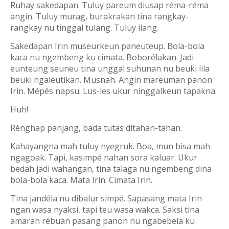
Ruhay sakedapan. Tuluy pareum diusap réma-réma
angin. Tuluy murag, burakrakan tina rangkay-
rangkay nu tinggal tulang. Tuluy ilang.
Sakedapan Irin museurkeun paneuteup. Bola-bola
kaca nu ngembeng ku cimata. Boborélakan. Jadi
eunteung seuneu tina unggal suhunan nu beuki lila
beuki ngaleutikan. Musnah. Angin mareuman panon
Irin. Mépés napsu. Lus-les ukur ninggalkeun tapakna.
Huh!
Rénghap panjang, bada tutas ditahan-tahan.
Kahayangna mah tuluy nyegruk. Boa, mun bisa mah
ngagoak. Tapi, kasimpé nahan sora kaluar. Ukur
bedah jadi wahangan, tina talaga nu ngembeng dina
bola-bola kaca. Mata Irin. Cimata Irin.
Tina jandéla nu dibalur simpé. Sapasang mata Irin
ngan wasa nyaksi, tapi teu wasa wakca. Saksi tina
amarah rébuan pasang panon nu ngabebela ku