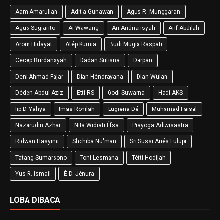
Aam Amarullah
Aditia Gunawan
Agus R. Munggaran
Agus Sugianto
Ai Wawang
Ari Andriansyah
Arif Abdilah
Arom Hidayat
Atép Kurnia
Budi Mugia Raspati
Cecep Burdansyah
Dadan Sutisna
Darpan
Deni Ahmad Fajar
Dian Héndrayana
Dian Wulan
Dédén Abdul Aziz
Etti RS
Godi Suwarna
Hadi AKS
Iip D. Yahya
Imas Rohilah
Lugiena Dé
Muhamad Faisal
Nazarudin Azhar
Nita Widiati Éfsa
Prayoga Adiwisastra
Ridwan Hasyimi
Shohiba Nu'man
Sri Sussi Ariés Lulupi
Tatang Sumarsono
Toni Lesmana
Tétti Hodijah
Yus R. Ismail
É.D. Jénura
LOBA DIBACA