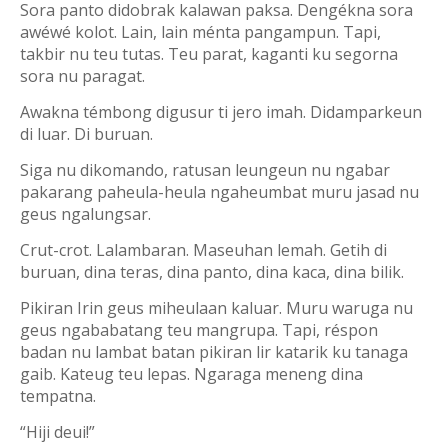
Sora panto didobrak kalawan paksa. Dengékna sora
awéwé kolot. Lain, lain ménta pangampun. Tapi,
takbir nu teu tutas. Teu parat, kaganti ku segorna
sora nu paragat.
Awakna témbong digusur ti jero imah. Didamparkeun
di luar. Di buruan.
Siga nu dikomando, ratusan leungeun nu ngabar
pakarang paheula-heula ngaheumbat muru jasad nu
geus ngalungsar.
Crut-crot. Lalambaran. Maseuhan lemah. Getih di
buruan, dina teras, dina panto, dina kaca, dina bilik.
Pikiran Irin geus miheulaan kaluar. Muru waruga nu
geus ngababatang teu mangrupa. Tapi, réspon
badan nu lambat batan pikiran lir katarik ku tanaga
gaib. Kateug teu lepas. Ngaraga meneng dina
tempatna.
“Hiji deui!”