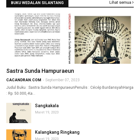
Lihat semua
BUKU WEDALAN SILANTANG
Sastra Sunda Hampuraeun
CACANDRAN.COM
-
September 07, 2023
Judul Buku : Sastra Sunda HampuraeunPenulis : Cécép BurdansyahHarga
: Rp. 50.000,-Ka…
Sangkakala
Maret 19, 2023
Kalangkang Ringkang
Maret 19, 2023