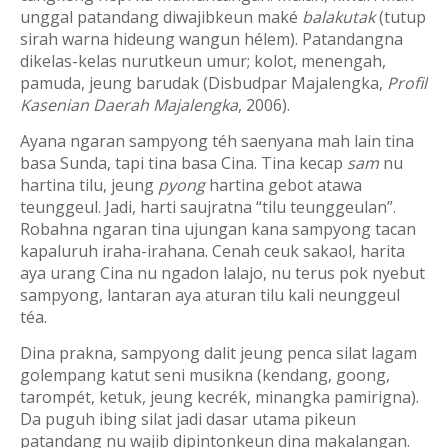
unggal patandang diwajibkeun maké
balakutak
(tutup
sirah warna hideung wangun hélem). Patandangna
dikelas-kelas nurutkeun umur; kolot, menengah,
pamuda, jeung barudak (Disbudpar Majalengka,
Profil
Kasenian Daerah Majalengka
, 2006).
Ayana ngaran sampyong téh saenyana mah lain tina
basa Sunda, tapi tina basa Cina. Tina kecap
sam
nu
hartina tilu, jeung
pyong
hartina gebot atawa
teunggeul. Jadi, harti saujratna “tilu teunggeulan”.
Robahna ngaran tina ujungan kana sampyong tacan
kapaluruh iraha-irahana. Cenah ceuk sakaol, harita
aya urang Cina nu ngadon lalajo, nu terus pok nyebut
sampyong, lantaran aya aturan tilu kali neunggeul
téa.
Dina prakna, sampyong dalit jeung penca silat lagam
golempang katut seni musikna (
kendang, goong,
tarompét, ketuk, jeung kecrék
, minangka pamirigna).
Da puguh ibing silat jadi dasar utama pikeun
patandang nu wajib dipintonkeun dina makalangan.