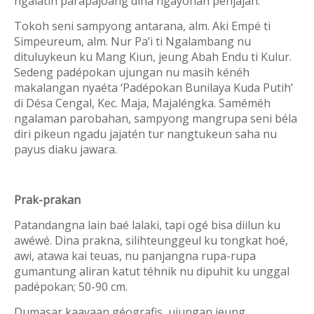
ngalatih parapajoang dina ngayonan penjajah.
Tokoh seni sampyong antarana, alm. Aki Empé ti
Simpeureum, alm. Nur Pa’i ti Ngalambang nu
dituluykeun ku Mang Kiun, jeung Abah Endu ti Kulur.
Sedeng padépokan ujungan nu masih kénéh
makalangan nyaéta ‘Padépokan Bunilaya Kuda Putih’
di Désa Cengal, Kec. Maja, Majal
éngka. Saméméh
ngalaman parobahan, sampyong mangrupa seni béla
diri pikeun ngadu jajatén tur nangtukeun saha nu
payus diaku jawara.
Prak-prakan
Patandangna lain baé lalaki, tapi ogé bisa diilun ku
awéwé. Dina prakna, silihteunggeul ku tongkat hoé,
awi, atawa kai teuas, nu panjangna rupa-rupa
gumantung aliran katut téhnik nu dipuhit ku unggal
padépokan; 50-90 cm.
Dumasar kaayaan géografis, ujungan jeung