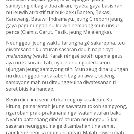
sampyong dibagia dua aliran, nyaéta gaya basisiran
nu leuwih atraktif tur buk-bek (Banten, Bekasi,
Karawang, Batawi, Indramayu, jeung Cirebon) jeung
gaya pagunungan nu leuwih némbongkeun unsur
penca (Ciamis, Garut, Tasik, jeung Majaléngka).
Neunggeul jeung waktu tarungna gé sakarepna, teu
diwatesanan ku aturan sasaran deuih najan aya
malandang
(wasit). Karak réngsé sotéh upama geus
aya nu kasoran. Tah, nya ieu nu ngabédakeun
ujungan jeung sampyong téh. Mun seug dina ujungan
nu diteunggeulna sakabéh bagian awak, sedeng
sampyong mah nu diteunggeulna diwatesanan ti
seret bitis ka handap.
Beuki dieu ieu seni téh kairong nyilakakeun. Ku
kituna, pamaréntah jeung sawatara tokoh sampyong,
ngarobah prak-prakanana ngaliwatan aturan baku.
Nyaéta patandang dibéré aturan neunggeul 3 kali,
sasaran neunggeulna gé ditambahan tina semet
cangkéng nepi ka mumuncangan. Malah, kiwari mah