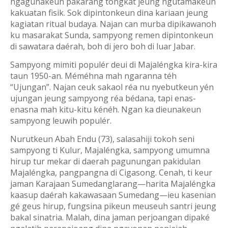
ngagunakeun pakarang tongkat jeung ngutamakeun
kakuatan fisik. Sok dipintonkeun dina kariaan jeung
kagiatan ritual budaya. Najan can murba dipikawanoh
ku masarakat Sunda, sampyong remen dipintonkeun
di sawatara daérah, boh di jero boh di luar Jabar.
Sampyong mimiti populér deui di Majaléngka kira-kira
taun 1950-an. Méméhna mah ngaranna téh
“Ujungan”. Najan ceuk sakaol réa nu nyebutkeun yén
ujungan jeung sampyong réa bédana, tapi enas-
enasna mah kitu-kitu kénéh. Ngan ka dieunakeun
sampyong leuwih populér.
Nurutkeun Abah Endu (73), salasahiji tokoh seni
sampyong ti Kulur, Majaléngka,
sampyong umumna
hirup tur mekar di daerah pagunungan pakidulan
Majaléngka, pangpangna di Cigasong. Cenah, ti keur
jaman Karajaan Sumedanglarang—harita Majaléngka
kaasup daérah kakawasaan Sumedang—ieu kasenian
gé geus hirup, fungsina pikeun meuseuh santri jeung
bakal sinatria. Malah, dina jaman perjoangan dipaké