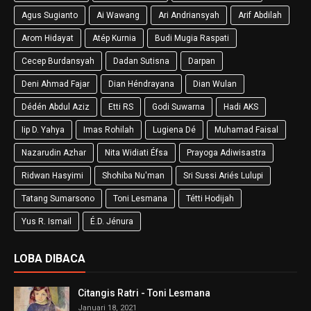
Agus Sugianto
Ai Wawang
Ari Andriansyah
Arif Abdilah
Arom Hidayat
Atép Kurnia
Budi Mugia Raspati
Cecep Burdansyah
Dadan Sutisna
Darpan
Deni Ahmad Fajar
Dian Héndrayana
Dian Wulan
Dédén Abdul Aziz
Etti RS
Godi Suwarna
Hadi AKS
Iip D. Yahya
Imas Rohilah
Lugiena Dé
Muhamad Faisal
Nazarudin Azhar
Nita Widiati Éfsa
Prayoga Adiwisastra
Ridwan Hasyimi
Shohiba Nu'man
Sri Sussi Ariés Lulupi
Tatang Sumarsono
Toni Lesmana
Tétti Hodijah
Yus R. Ismail
É.D. Jénura
LOBA DIBACA
Citangis Ratri - Toni Lesmana
Januari 18, 2021