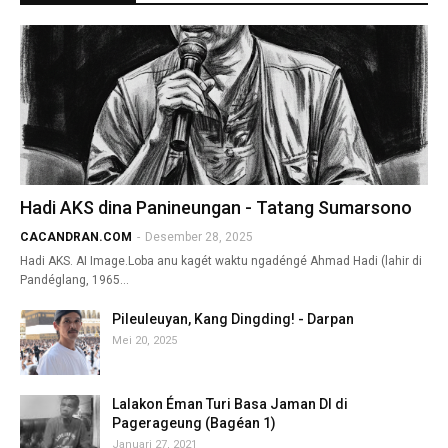
Hadi AKS dina Panineungan - Tatang Sumarsono
CACANDRAN.COM
-
Desember 28, 2025
Hadi AKS. AI Image.Loba anu kagét waktu ngadéngé Ahmad Hadi (lahir di
Pandéglang, 1965…
Pileuleuyan, Kang Dingding! - Darpan
Mei 20, 2025
Lalakon Éman Turi Basa Jaman DI di
Pagerageung (Bagéan 1)
Januari 27, 2021