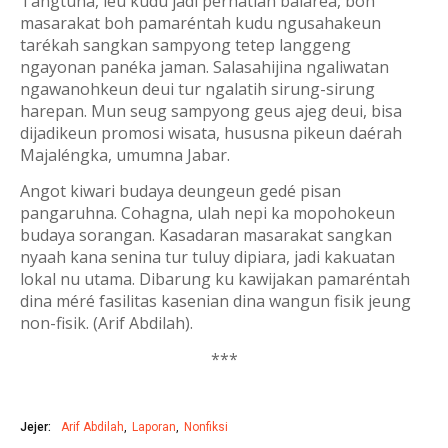
Tangtuna, ieu kudu jadi perhatian balaréa, boh
masarakat boh pamaréntah kudu ngusahakeun
tarékah sangkan sampyong tetep langgeng
ngayonan panéka jaman. Salasahijina ngaliwatan
ngawanohkeun deui tur ngalatih sirung-sirung
harepan. Mun seug sampyong geus ajeg deui, bisa
dijadikeun promosi wisata, hususna pikeun daérah
Majaléngka, umumna Jabar.
Angot kiwari budaya deungeun gedé pisan
pangaruhna. Cohagna, ulah nepi ka mopohokeun
budaya sorangan. Kasadaran masarakat sangkan
nyaah kana senina tur tuluy dipiara, jadi kakuatan
lokal nu utama. Dibarung ku kawijakan pamaréntah
dina méré fasilitas kasenian dina wangun fisik jeung
non-fisik. (Arif Abdilah).
***
Jejer:
Arif Abdilah
Laporan
Nonfiksi