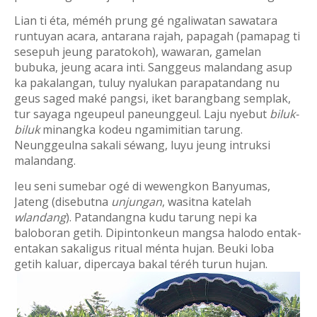
Lian ti éta, méméh prung gé ngaliwatan sawatara
runtuyan acara, antarana
rajah, papagah (pamapag ti
sesepuh jeung paratokoh), wawaran, gamelan
bubuka, jeung acara inti. Sanggeus malandang asup
ka pakalangan, tuluy nyalukan parapatandang nu
geus saged maké pangsi, iket barangbang semplak,
tur sayaga ngeupeul paneunggeul. Laju nyebut
biluk-
biluk
minangka kodeu ngamimitian tarung.
Neunggeulna sakali séwang, luyu jeung intruksi
malandang.
Ieu seni sumebar ogé di wewengkon Banyumas,
Jateng (disebutna
unjungan
, wasitna katelah
wlandang
).
Patandangna kudu tarung nepi ka
baloboran getih. Dipintonkeun mangsa halodo entak-
entakan sakaligus ritual ménta hujan. Beuki loba
getih kaluar, dipercaya bakal téréh turun hujan.