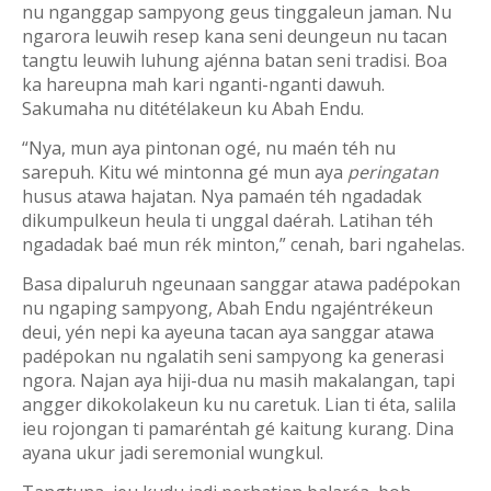
nu nganggap sampyong geus tinggaleun jaman. Nu
ngarora leuwih resep kana seni deungeun nu tacan
tangtu leuwih luhung ajénna batan seni tradisi. Boa
ka hareupna mah kari nganti-nganti dawuh.
Sakumaha nu ditétélakeun ku Abah Endu.
“Nya, mun aya pintonan ogé, nu maén téh nu
sarepuh. Kitu wé mintonna gé mun aya
peringatan
husus atawa hajatan. Nya pamaén téh ngadadak
dikumpulkeun heula ti unggal daérah. Latihan téh
ngadadak baé mun rék minton,” cenah, bari ngahelas.
Basa dipaluruh ngeunaan sanggar atawa padépokan
nu ngaping sampyong, Abah Endu ngajéntrékeun
deui, yén nepi ka ayeuna tacan aya sanggar atawa
padépokan nu ngalatih seni sampyong ka generasi
ngora. Najan aya hiji-dua nu masih makalangan, tapi
angger dikokolakeun ku nu caretuk. Lian ti éta, salila
ieu rojongan ti pamaréntah gé kaitung kurang. Dina
ayana ukur jadi
seremonial
wungkul
.