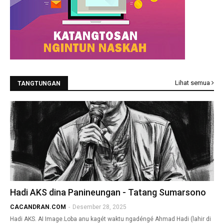
Lihat semua
TANGTUNGAN
Hadi AKS dina Panineungan - Tatang Sumarsono
CACANDRAN.COM
-
Desember 28, 2025
Hadi AKS. AI Image.Loba anu kagét waktu ngadéngé Ahmad Hadi (lahir di