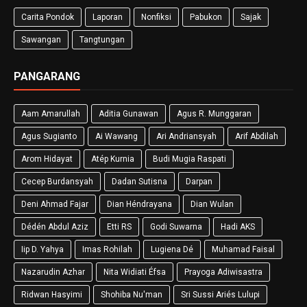
Carita Pondok
Laporan
Nonfiksi
Pabukon
Sajak
Sawangan
Tangtungan
PANGARANG
Aam Amarullah
Aditia Gunawan
Agus R. Munggaran
Agus Sugianto
Ai Wawang
Ari Andriansyah
Arif Abdilah
Arom Hidayat
Atép Kurnia
Budi Mugia Raspati
Cecep Burdansyah
Dadan Sutisna
Darpan
Deni Ahmad Fajar
Dian Héndrayana
Dian Wulan
Dédén Abdul Aziz
Etti RS
Godi Suwarna
Hadi AKS
Iip D. Yahya
Imas Rohilah
Lugiena Dé
Muhamad Faisal
Nazarudin Azhar
Nita Widiati Éfsa
Prayoga Adiwisastra
Ridwan Hasyimi
Shohiba Nu'man
Sri Sussi Ariés Lulupi