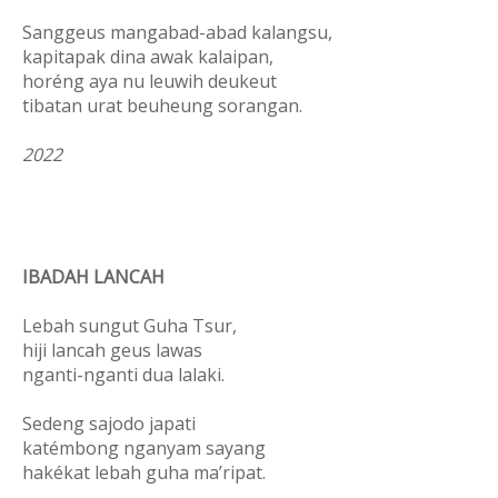
Sanggeus mangabad-abad kalangsu,
kapitapak dina awak kalaipan,
horéng aya nu leuwih deukeut
tibatan urat beuheung sorangan.
2022
IBADAH LANCAH
Lebah sungut Guha Tsur,
hiji lancah geus lawas
nganti-nganti dua lalaki.
Sedeng sajodo japati
katémbong nganyam sayang
hakékat lebah guha ma’ripat.