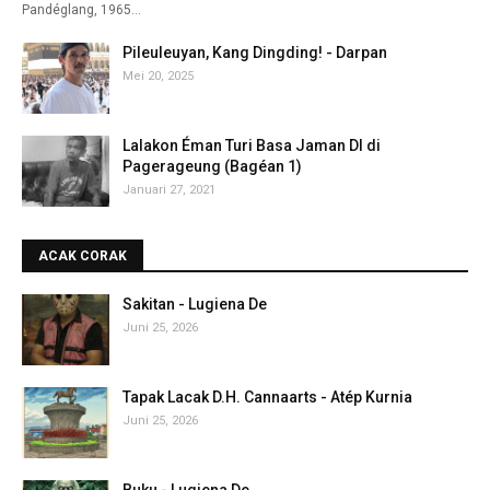
Pandéglang, 1965…
Pileuleuyan, Kang Dingding! - Darpan
Mei 20, 2025
Lalakon Éman Turi Basa Jaman DI di
Pagerageung (Bagéan 1)
Januari 27, 2021
ACAK CORAK
Sakitan - Lugiena De
Juni 25, 2026
Tapak Lacak D.H. Cannaarts - Atép Kurnia
Juni 25, 2026