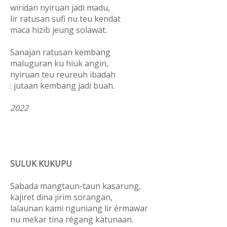
wiridan nyiruan jadi madu,
lir ratusan sufi nu teu kendat
maca hizib jeung solawat.
Sanajan ratusan kembang
maluguran ku hiuk angin,
nyiruan teu reureuh ibadah
: jutaan kembang jadi buah.
2022
SULUK KUKUPU
Sabada mangtaun-taun kasarung,
kajiret dina jirim sorangan,
lalaunan kami nguniang lir érmawar
nu mekar tina régang katunaan.