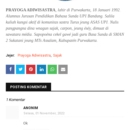
PRAYOGA ADIWISASTRA
, lahir di Purwakarta, 18 Januari 1992.
Alumnus Jurusan Pendidikan Bahasa Sunda UPI Bandung. Salila
kuliah kungsi aktif di komunitas sastra Turus jeung ASAS UPI. Nulis
pangpangna dina wnagun sajak, carpon, jeung éséy, dimuat di
sawatara média. Sapopoéna cekel gawé jadi guru Basa Sunda di SMAN
2 Sukatani jeung MTs Assalam, Kabupatén Purwakarta.
Jejer:
Prayoga Adiwisastra
Sajak
POSTING KOMENTAR
1 Komentar
ANONIM
Selasa, 01 November, 2022
Ok