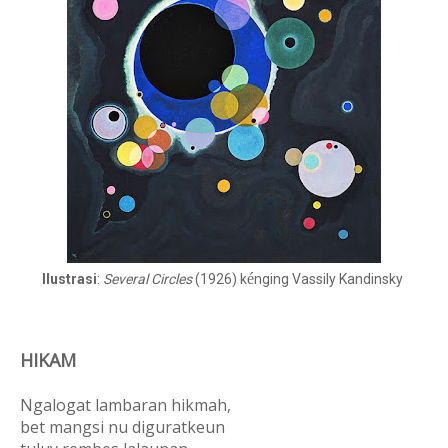
é
Ilustrasi
:
Several Circles
(1926) k
nging Vassily Kandinsky
HIKAM
Ngalogat lambaran hikmah,
bet mangsi nu diguratkeun