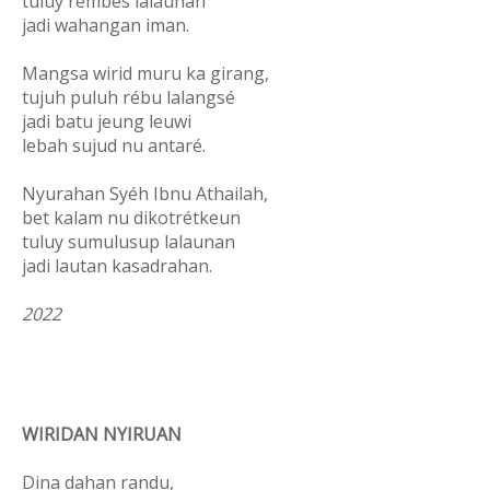
tuluy rembes lalaunan
jadi wahangan iman.
Mangsa wirid muru ka girang,
tujuh puluh rébu lalangsé
jadi batu jeung leuwi
lebah sujud nu antaré.
Nyurahan Syéh Ibnu Athailah,
bet kalam nu dikotrétkeun
tuluy sumulusup lalaunan
jadi lautan kasadrahan.
2022
WIRIDAN NYIRUAN
Dina dahan randu,