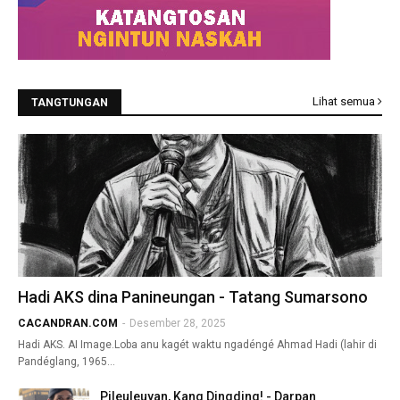
Lihat semua
TANGTUNGAN
Hadi AKS dina Panineungan - Tatang Sumarsono
CACANDRAN.COM
-
Desember 28, 2025
Hadi AKS. AI Image.Loba anu kagét waktu ngadéngé Ahmad Hadi (lahir di
Pandéglang, 1965…
Pileuleuyan, Kang Dingding! - Darpan