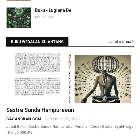
Buku - Lugiena De
Mei 25, 2026
Lihat semua
BUKU WEDALAN SILANTANG
Sastra Sunda Hampuraeun
CACANDRAN.COM
-
September 07, 2023
Judul Buku : Sastra Sunda HampuraeunPenulis : Cécép BurdansyahHarga
: Rp. 50.000,-Ka…