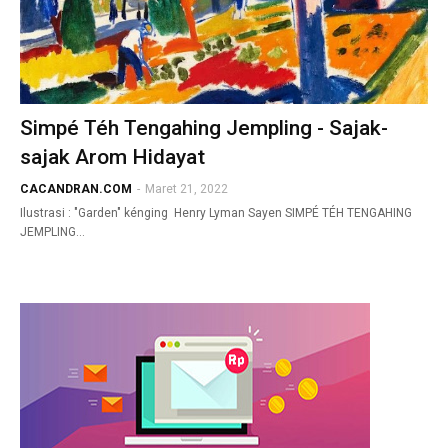
Simpé Téh Tengahing Jempling - Sajak-
sajak Arom Hidayat
CACANDRAN.COM
-
Maret 21, 2022
Ilustrasi : "Garden" kénging Henry Lyman Sayen SIMPÉ TÉH TENGAHING
JEMPLING…