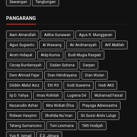
Sawangan
Tangtungan
PANGARANG
Aam Amarullah
Aditia Gunawan
Agus R. Munggaran
Agus Sugianto
Ai Wawang
Ari Andriansyah
Arif Abdilah
Arom Hidayat
Atép Kurnia
Budi Mugia Raspati
Cecep Burdansyah
Dadan Sutisna
Darpan
Deni Ahmad Fajar
Dian Héndrayana
Dian Wulan
Dédén Abdul Aziz
Etti RS
Godi Suwarna
Hadi AKS
Iip D. Yahya
Imas Rohilah
Lugiena Dé
Muhamad Faisal
Nazarudin Azhar
Nita Widiati Éfsa
Prayoga Adiwisastra
Ridwan Hasyimi
Shohiba Nu'man
Sri Sussi Ariés Lulupi
Tatang Sumarsono
Toni Lesmana
Tétti Hodijah
Yus R. Ismail
É.D. Jénura