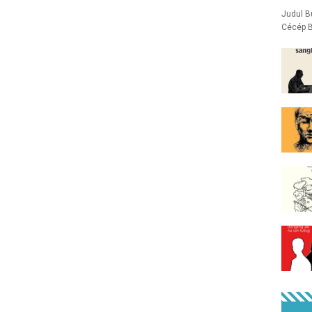
Judul B
Cécép B