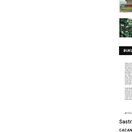
BUK
Sast
CACAN