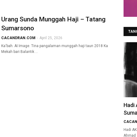
Urang Sunda Munggah Haji – Tatang
Sumarsono
TAN
CACANDRAN.COM
-
April 25, 2026
Ka'bah. AI Image. Tina pangalaman munggah haji taun 2018 Ka
Mekah bari Balantik …
Hadi 
Suma
CACAN
Hadi AK
Ahmad H