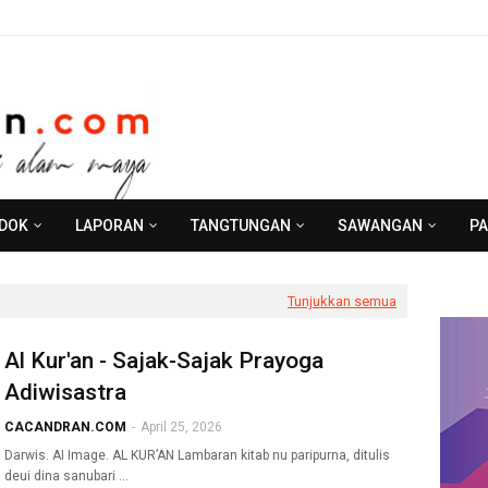
NDOK
LAPORAN
TANGTUNGAN
SAWANGAN
P
Tunjukkan semua
Al Kur'an - Sajak-Sajak Prayoga
Adiwisastra
CACANDRAN.COM
-
April 25, 2026
Darwis. AI Image. AL KUR’AN Lambaran kitab nu paripurna, ditulis
deui dina sanubari …