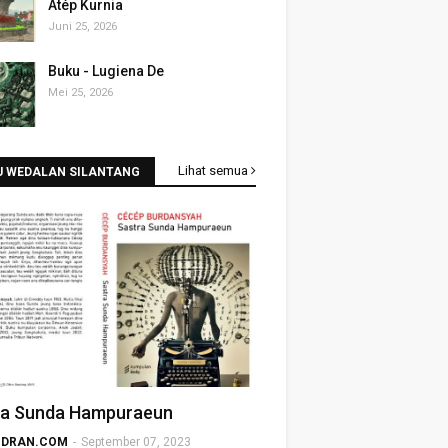
Atép Kurnia
Juni 25, 2026
Buku - Lugiena De
Mei 25, 2026
Lihat semua
U WEDALAN SILANTANG
ra Sunda Hampuraeun
DRAN.COM
-
September 07, 2023