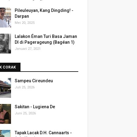
Pileuleuyan, Kang Dingding! -
Darpan
Mei 20, 2025
Lalakon Éman Turi Basa Jaman
DI di Pagerageung (Bagéan 1)
Januari 27, 2021
K CORAK
Sampeu Cireundeu
Juli 25, 2026
Sakitan - Lugiena De
Juni 25, 2026
Tapak Lacak D.H. Cannaarts -