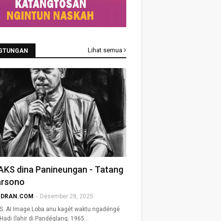
Lihat semua
GTUNGAN
AKS dina Panineungan - Tatang
rsono
DRAN.COM
-
Desember 28, 2025
S. AI Image.Loba anu kagét waktu ngadéngé
adi (lahir di Pandéglang, 1965…